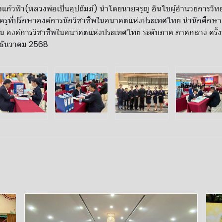
ก้ว​ฟ้า​(หลวงพ่อ​เปิ่น​อุปถัมภ์)​ นำโดยนายจรูญ​ อินไข​ผู้​อำนวยการ​ว
 ครูที่ปรึก​ษาองค์การ​นักวิชาชีพในอนาคตแห่งประเทศไทย​ นำนักศึกษา
น องค์การวิชาชีพในอนาคตแห่งประเทศไทย ระดับภาค ภาคกลาง ครั้งที่
7​ ธันวาคม​ 2568