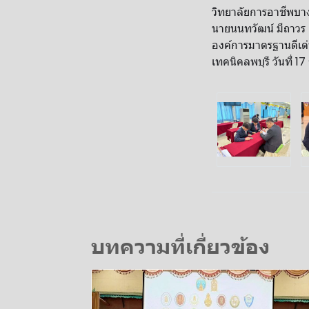
วิทยาลัยการอาชีพ​บางแ
นายนนทวัฒน์​ มีถาวร​
องค์การมาตรฐานดีเด่
เทคนิคลพบุรี​ วันที่​ 1
บทความที่เกี่ยวข้อง