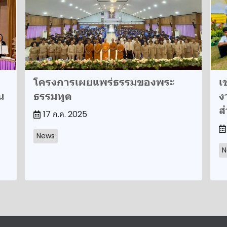
โครงการเผยแพร่ธรรมของพระ
เ
น
ธรรมทูต
ง
ด
ส
17 ก.ค. 2025
News
N