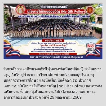
วิทยาลัย​การ​อาชีพ​บางแก้ว​ฟ้า​(หลวงพ่อ​เปิ่น​อุปถัมภ์)​ นำ​โดย​นาย​
จรูญ​ อิน​ไข​ ผู้​อำนวยการ​วิทยาลัย​ พร้อมด้วย​คณะ​ผู้บริหาร​ ครู​
บุคลากร​ทาง​การศึกษา​ และนักเรียน​นักศึกษา​ ร่วมประกาศ​
เจตนารมณ์​นโยบาย​ไม่รับของขวัญ​ (No Gift​ Policy)​ และการส่ง
เสริมความซื่อสัตย์​สุจริต​และความ​โปร่งใส​ของสถานศึกษา​ ณ​
อาคาร​โดม​อเนก​ประสงค์​ วันที่​ 25​ พฤษภาคม​ 2569