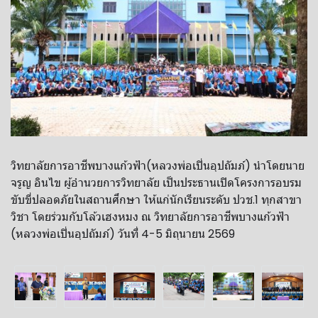
วิทยาลัย​การ​อาชีพ​บางแก้ว​ฟ้า​(หลวงพ่อ​เปิ่น​อุปถัมภ์)​ นำ​โดย​นาย​
จรูญ​ อิน​ไข​ ผู้​อำนวยการ​วิทยาลัย​ เป็น​ประธาน​เปิด​โครงการ​อบรม​
ขับขี่​ปลอด​ภัยในสถานศึกษา​ ให้แก่นักเรียน​ระดับ​ ปวช.​1​ ทุกสาขา
วิชา​ โดยร่วมกับ​โล้วเฮงหมง ณ​ วิทยาลัย​การ​อาชีพ​บางแก้ว​ฟ้า​
(หลวงพ่อ​เปิ่น​อุปถัมภ์)​ วันที่​ 4​-5 มิถุนายน​ 2569