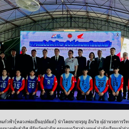
แก้วฟ้า(หลวงพ่อเปิ่นอุปถัมภ์) นำโดยนายจรูญ อินไข ผู้อำนวยการว
ะนายพันธ์วริศ หิรัญวัฒน์วนิช ครูแผนกวิชาช่างยนต์ นำนักเรียนเข้าร่ว