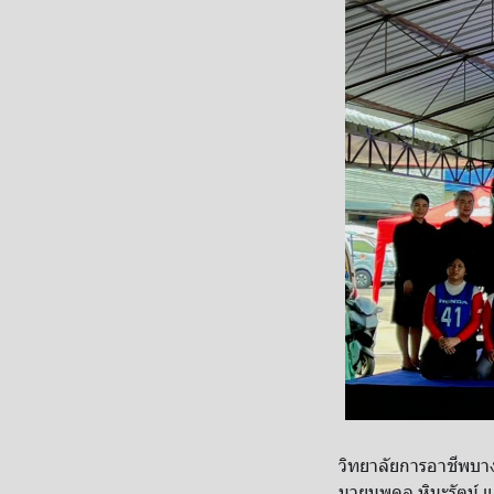
วิทยาลัยการอาชีพบาง
นายนพดล หิมะรัตน์ แล