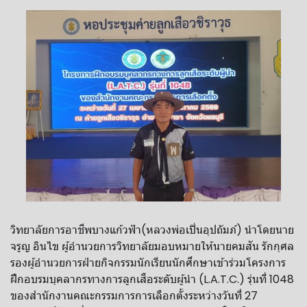
วิทยาลัย​การ​อาชีพ​บางแก้ว​ฟ้า​(หลวงพ่อ​เปิ่น​อุปถัมภ์)​ นำ​โดย​นาย​
จรูญ​ อิน​ไข​ ผู้​อำนวยการ​วิทยาลัย​มอบหมาย​ให้​นาย​คมสัน​ รัก​กุศล​
รองผู้​อำนวยการ​ฝ่าย​กิจกรรม​นักเรียน​นักศึกษา​เข้าร่วมโครงการ​
ฝึกอบรม​บุคลากรทางการลูกเสือระดับผู้นำ​ (L.A.T.C.) รุ่นที่ 1048​
ของสำนักงานคณะกรรมการการเลือกตั้ง​ระหว่างวันที่​ 27