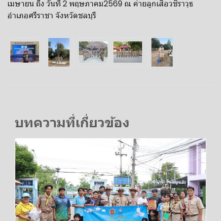
เมษายน​ ถึง​ วันที่​ 2 พฤษภาคม​2569​ ณ​ ค่ายลูกเสือวชิราวุธ
อำเภอศรีราชา​ จังหวัดชลบุรี
บทความที่เกี่ยวข้อง