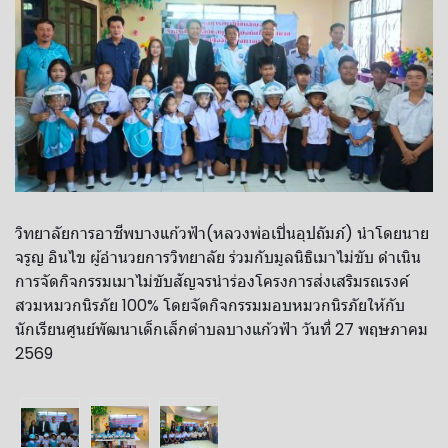
วิทยาลัย​การ​อาชีพ​บางแก้ว​ฟ้า​(หลวงพ่อ​เปิ่น​อุปถัมภ์)​ นำ​โดย​นาย​
จรูญ​ อิน​ไข​ ผู้​อำนวยการ​วิทยาลัย​ ร่วมกับ​มูลนิธิเมาไม่ขับ​ ดำเนิน
การจัดกิจกรรมเมาไม่ขับสัญจรนำร่องโครงการส่งเสริมรณรงค์
สวมหมวกนิรภัย 100% โดยจัดกิจกรรมมอบหมวกนิรภัยให้กับ
นักเรียนศูนย์พัฒนาเด็กเล็กตำบลบางแก้วฟ้า วันที่​ 27​ พฤษภาคม​
2569​